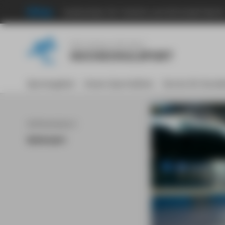
Hochschule für Technik und Wirtschaft Berli
Menu
Dein Campus. Dein Sport.
HOCHSCHULSPORT
Sportangebot
Unsere Sportstätten
Service für Kursle
Wettkampfsport
Spitzensport