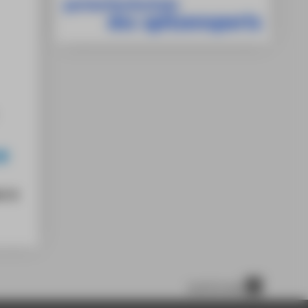
r im
scroll to top