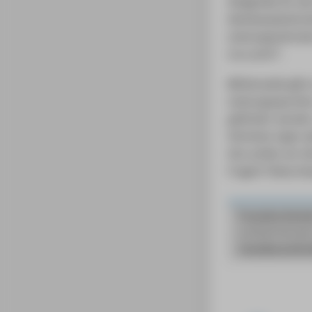
Stellgröße für di
Wettkampfanforde
Leistungsanforder
à la carte")
Mittlerweile gibt
Leistungssportle
gefördert werden.
höchsten Ligen a
hier prüfen wir d
Fragen? Diese An
Franziska Wenho
Laufbahnberateri
franziska.wenho