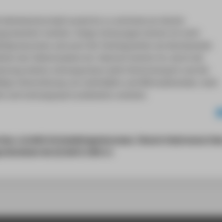
e Weltmeisterschaft wurde bis zu sechsmal pro Woche
ngsorientiert trainiert. Einige Vorlesungen konnte ich nicht
ändig besuchen und auch die Trainingszeiten am Wochenende
kten das Selbststudium ein. Dennoch konnte ich, durch die
nnung meines Leistungsstatus beim Hochschulsport und die
ftige Unterstützung von Lehrkräften und Mitstudierenden, mein
m und Leistungssport problemlos vereinen.
Stenz, ALUMNI Wirtschaftsingenieurwesen, Tänzerin Performance Chee
s Danceteam des CfL Berlin 1965 e.V.