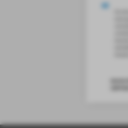
Für di
leistu
vollst
schrän
Anerke
tatkrä
Studiu
Hermine 
Lightning