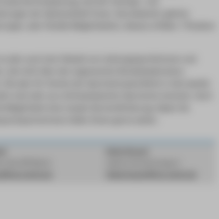
e duale Karriereplanung, sind die Trainings- und
rungen der Spitzenathlet*innen. Das bedeutet: gleiche
ungen, aber flexible Möglichkeiten, diesezu erfüllen. ("Studium
 es aber auch eine Vielzahl von Leistungssportlerinnen und
rn, die nicht über den sogenannten Bundeskaderstatus
 Die aber für Vereine der Sportmetropole Berlin in den jeweils
ktiv sind oder aus nichtolympischen Sportarten kommen. Auch
ie Möglichkeit einer dualen Karriereförderung. Haben Sie
sprechpartnerinnen helfen Ihnen gerne weiter:
ld
Heike Straach
n des OSP Berlin
Leiterin Hochschulsport
ld@osp-berlin.de
Heike.Straach@htw-berlin.de