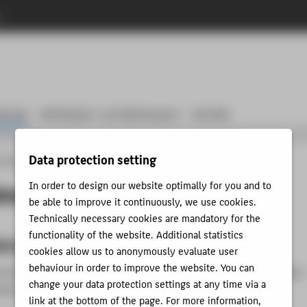
n
itende
Wettkampf- und Spitzensport
Kontakt
Data protection setting
nit Sports
Service für Kursleitende
Honorarsätze
In order to design our website optimally for you and to
ätze
be able to improve it continuously, we use cookies.
Technically necessary cookies are mandatory for the
functionality of the website. Additional statistics
h gilt:
cookies allow us to anonymously evaluate user
behaviour in order to improve the website. You can
r Honorarsätze erfolgt je nach Qualifikation in den eingesetzten
change your data protection settings at any time via a
ird zu jedem Semester neu geprüft
link at the bottom of the page. For more information,